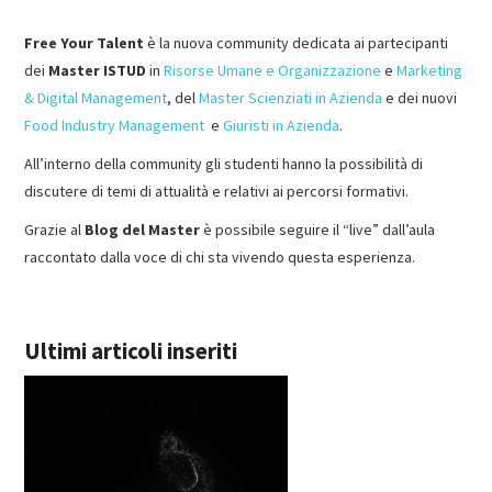
Free Your Talent
è la nuova community dedicata ai partecipanti
MASTER IN FOOD & BEVERAGE
dei
Master ISTUD
in
Risorse Umane e Organizzazione
e
Marketing
& Digital Management
, del
Master Scienziati in Azienda
e dei nuovi
GIURISTI IN AZIENDA
Food Industry Management
e
Giuristi in Azienda
.
TUTTI
All’interno della community gli studenti hanno la possibilità di
discutere di temi di attualità e relativi ai percorsi formativi.
Grazie al
Blog del Master
è possibile seguire il “live” dall’aula
raccontato dalla voce di chi sta vivendo questa esperienza.
Ultimi articoli inseriti